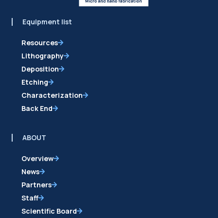
Equipment list
Resources
Lithography
Deposition
Etching
Characterization
Back End
ABOUT
Overview
News
Partners
Staff
Scientific Board