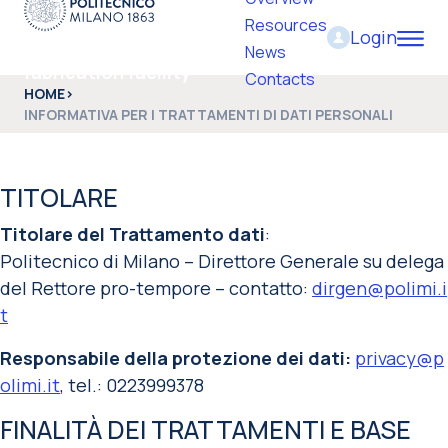
Resources
Login
PoliFab - Micro and nano
News
fabrication facility
Contacts
HOME
>
INFORMATIVA PER I TRATTAMENTI DI DATI PERSONALI
TITOLARE
Titolare del Trattamento dati
:
Politecnico di Milano – Direttore Generale su delega
del Rettore pro-tempore – contatto:
dirgen@polimi.i
t
Responsabile della protezione dei dati:
privacy@p
olimi.it
, tel.: 0223999378
FINALITÀ DEI TRATTAMENTI E BASE